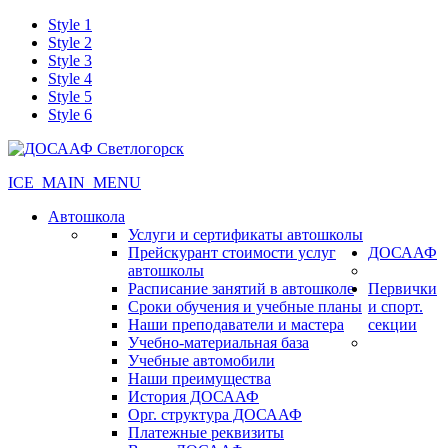
Style 1
Style 2
Style 3
Style 4
Style 5
Style 6
ICE_MAIN_MENU
Автошкола
Услуги и сертификаты автошколы
Прейскурант стоимости услуг
ДОСААФ
автошколы
Расписание занятий в автошколе
Первички
Сроки обучения и учебные планы
и спорт.
Наши преподаватели и мастера
секции
Учебно-материальная база
Учебные автомобили
Наши преимущества
История ДОСААФ
Орг. структура ДОСААФ
Платежные реквизиты